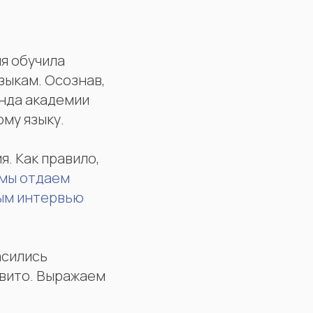
я обучила
зыкам. Осознав,
анда академии
ому языку.
. Как правило,
мы отдаем
ым интервью
асились
Авито. Выражаем