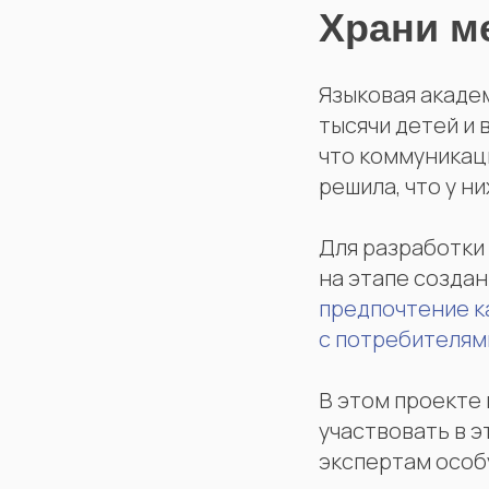
Храни м
Языковая акаде
тысячи детей и 
что коммуникац
решила, что у н
Для разработки
на этапе создан
предпочтение к
с потребителям
В этом проекте
участвовать в э
экспертам особ