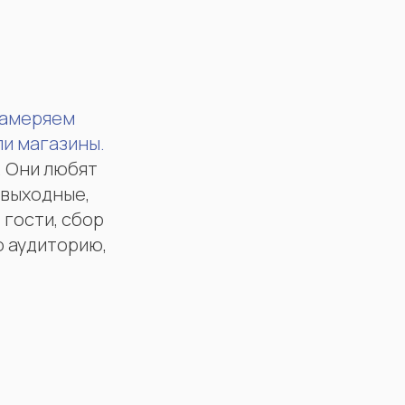
замеряем
ли магазины.
. Они любят
 выходные,
 гости, сбор
ю аудиторию,