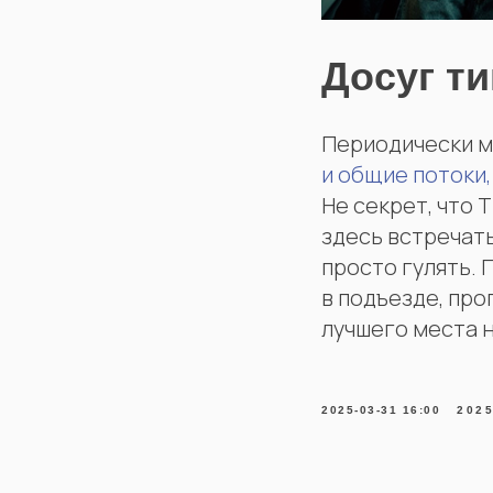
Досуг т
Периодически м
и общие потоки,
Не секрет, что 
здесь встречать
просто гулять. 
в подъезде, про
лучшего места н
2025-03-31 16:00
202