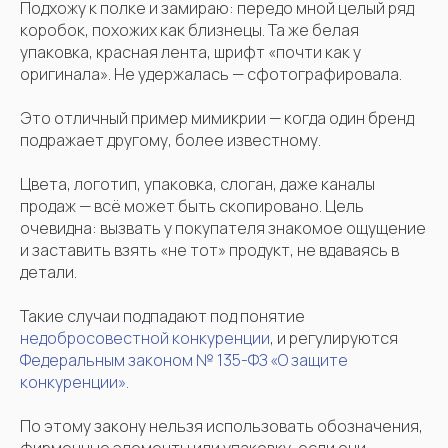
Подхожу к полке и замираю: передо мной целый ряд
коробок, похожих как близнецы. Та же белая
упаковка, красная лента, шрифт «почти как у
оригинала». Не удержалась — сфотографировала.
Это отличный пример мимикрии — когда один бренд
подражает другому, более известному.
Цвета, логотип, упаковка, слоган, даже каналы
продаж — всё может быть скопировано. Цель
очевидна: вызвать у покупателя знакомое ощущение
и заставить взять «не тот» продукт, не вдаваясь в
детали.
Такие случаи подпадают под понятие
недобросовестной конкуренции
, и регулируются
Федеральным законом № 135-ФЗ «О защите
конкуренции».
По этому закону нельзя использовать обозначения,